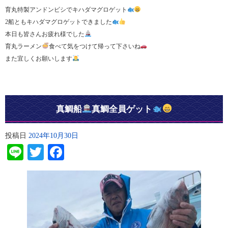
育丸特製アンドンビシでキハダマグロゲット
2船ともキハダマグロゲットできました
本日も皆さんお疲れ様でした
育丸ラーメン
食べて気をつけて帰って下さいね
また宜しくお願いします
真鯛船
真鯛全員ゲット
投稿日
2024年10月30日
Line
Twitter
Facebook