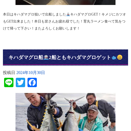
本日はキハダマグロ狙いで出船しました
キハダマグロGET！キメジにカツオ
もGET出来ました！本日も皆さんお疲れ様でした！育丸ラーメン食べて気をつ
けて帰って下さい！またよろしくお願いします！
キハダマグロ船
2船ともキハダマグロゲット
投稿日
2024年10月30日
Line
Twitter
Facebook