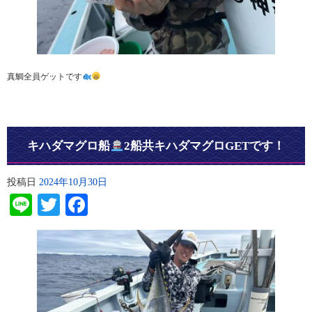
真鯛全員ゲットです
キハダマグロ船
2船共キハダマグロGETです！
投稿日
2024年10月30日
Line
Twitter
Facebook