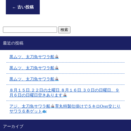
←
古い投稿
最近の投稿
黒ムツ、太刀魚サワラ船
黒ムツ、太刀魚サワラ船
黒ムツ、太刀魚サワラ船
８月１５日.２２日の土曜日.８月１６日.３０日の日曜日、９
月６日の日曜日空きあります
アジ、太刀魚サワラ船
育丸特製仕掛けで５キロOver交じり
サワラ６本ゲット
アーカイブ