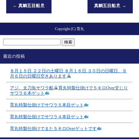
←
真鯛五目船
真鯛五目船
→
Copyright (C) 育丸
最近の投稿
８月１５日.２２日の土曜日.８月１６日.３０日の日曜日、９
月６日の日曜日空きあります
アジ、太刀魚サワラ船
育丸特製仕掛けで５キロOver交じり
サワラ６本ゲット
育丸特製仕掛けでサワラ５本目ゲット
育丸特製仕掛けでサワラ４本目ゲット
育丸特製仕掛けでまた５キロOverゲットです