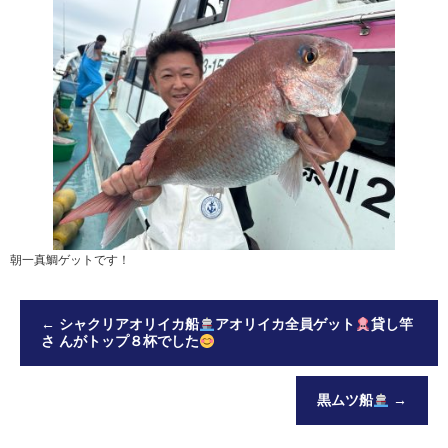
朝一真鯛ゲットです！
←
シャクリアオリイカ船
アオリイカ全員ゲット
貸し竿
さ んがトップ８杯でした
黒ムツ船
→