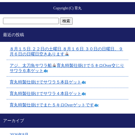
Copyright (C) 育丸
最近の投稿
８月１５日.２２日の土曜日.８月１６日.３０日の日曜日、９
月６日の日曜日空きあります
アジ、太刀魚サワラ船
育丸特製仕掛けで５キロOver交じり
サワラ６本ゲット
育丸特製仕掛けでサワラ５本目ゲット
育丸特製仕掛けでサワラ４本目ゲット
育丸特製仕掛けでまた５キロOverゲットです
アーカイブ
2026年8月