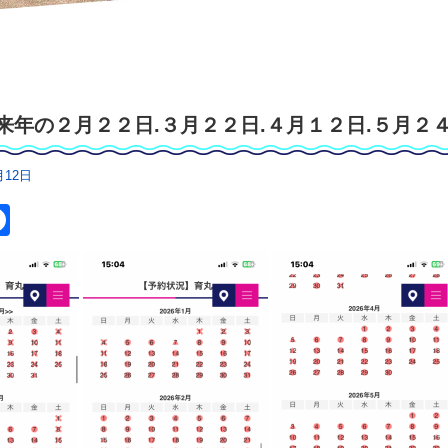
来年の２月２２日.３月２２日.４月１２日.５月２４
月12日
９日.９月２０日.１０月１８日.１１月２２日.１ 
itter
Facebook
きありがとうございました