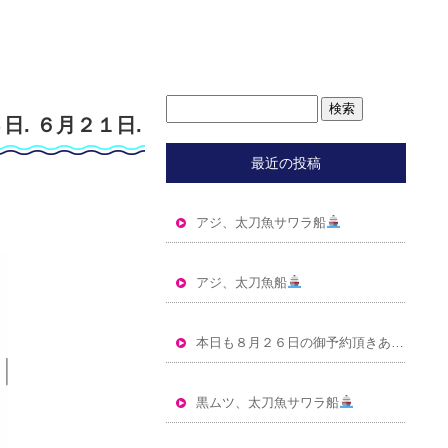
日. ６月２１日.
最近の投稿
２月２０日の年間
アジ、太刀魚サワラ船
アジ、太刀魚船
本日も８月２６日の御予約頂きありがとうございました
黒ムツ、太刀魚サワラ船