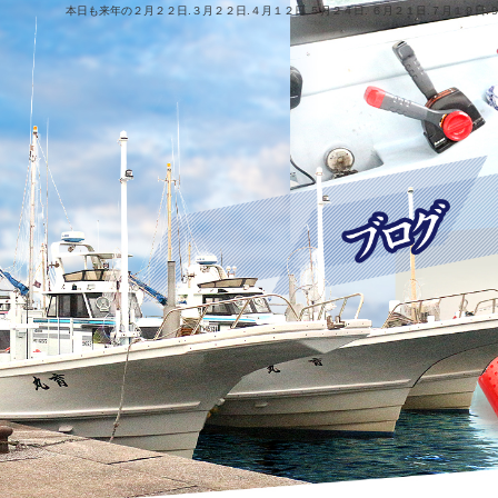
本日も来年の２月２２日.３月２２日.４月１２日.５月２４日. ６月２１日.７月１９日