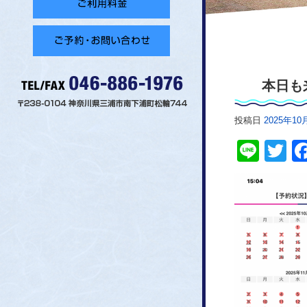
本日も
投稿日
2025年10
７月１
Line
Tw
予約頂