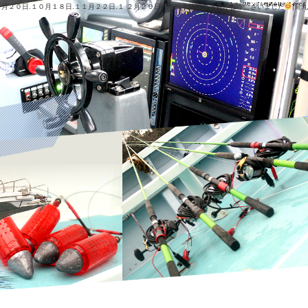
.９月２０日.１０月１８日.１１月２２日.１ ２月２０日の年間予約頂きありがとうございました
|育丸