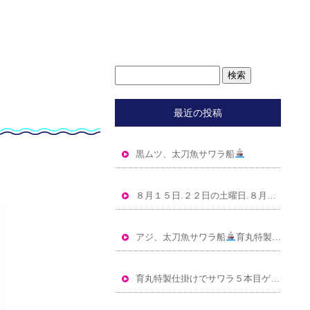
最近の投稿
黒ムツ、太刀魚サワラ船
８月１５日.２２日の土曜日.８月１６日.３０日の日曜日、９ 月６日の日曜日空きあります
アジ、太刀魚サワラ船
育丸特製仕掛けで５キロOver交じり サワラ６本ゲット
育丸特製仕掛けでサワラ５本目ゲット