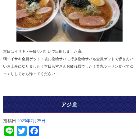
本日はイサキ・松輪サバ狙いで出船しました
朝一イサキ全員ゲット！後に松輪サバに行き松輪サバも全員ゲットで皆さんい
いお土産になりました！本日も皆さんお疲れ様でした！育丸ラーメン食べてゆ
っくりしてから帰ってください！
アジ
投稿日
2023年7月25日
Line
Twitter
Facebook