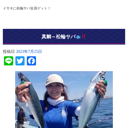
イサキに松輪サバ全員ゲット！
真鯛～松輪サバ
投稿日
2023年7月25日
Line
Twitter
Facebook