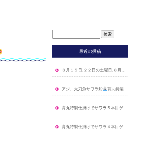
最近の投稿
８月１５日.２２日の土曜日.８月１６日.３０日の日曜日、９ 月６日の日曜日空きあります
アジ、太刀魚サワラ船
育丸特製仕掛けで５キロOver交じり サワラ６本ゲット
育丸特製仕掛けでサワラ５本目ゲット
育丸特製仕掛けでサワラ４本目ゲット