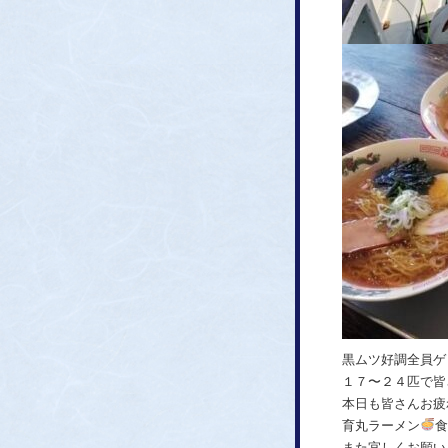
黒ムツ好調全員ゲ
１７〜２４匹で皆
本日も皆さんお疲
育丸ラーメン
食
また宜しくお願い