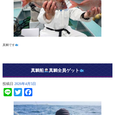
真鯛です
真鯛船
真鯛全員ゲット
投稿日
2026年4月5日
Line
Twitter
Facebook