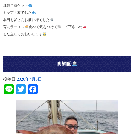
真鯛全員ゲット
トップ４枚でした
本日も皆さんお疲れ様でした
育丸ラーメン
食べて気をつけて帰って下さいね
また宜しくお願いします
真鯛船
投稿日
2026年4月5日
Line
Twitter
Facebook