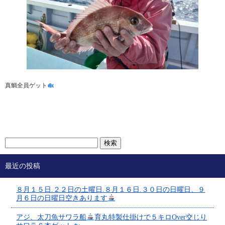
真鯛全員ゲット
最近の投稿
８月１５日.２２日の土曜日.８月１６日.３０日の日曜日、９
月６日の日曜日空きあります
アジ、太刀魚サワラ船
育丸特製仕掛けで５キロOver交じり